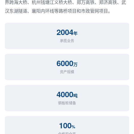
界跨海大桥、杭州钱塘江义桥大桥、郑万高铁、郑济高铁、武
汉东湖隧道、襄阳内环线等路桥项目和市政管网项目。
2004
年
承揽业务
6000
万
资产规模
4000
吨
钢板桩储备
100
%
合格安全率