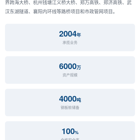
界跨海大桥、杭州钱塘江义桥大桥、郑万高铁、郑济高铁、武
汉东湖隧道、襄阳内环线等路桥项目和市政管网项目。
2004
年
承揽业务
6000
万
资产规模
4000
吨
钢板桩储备
100
%
合格安全率