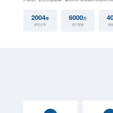
2004
6000
4
年
万
承揽业务
资产规模
钢