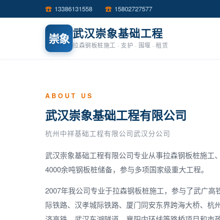
☎
13386131558
☎
15802727577
武汉崇象基础工程
崇象
拉森钢板桩施工 · 支护 · 围堰 · 租赁
ABOUT US
武汉崇象基础工程有限公司
杭州中祥基础工程有限公司武汉分公司
武汉崇象基础工程有限公司专业从事拉森钢板桩施工
4000余吨钢板桩储备，参与多项国家级重大工程。
2007年我公司专业于拉森钢板桩施工，参与了武广
际铁路、汉孝城际铁路、厦门同安东界跨海大桥、杭
济高铁、武汉东湖隧道、襄阳内环线等路桥项目和市